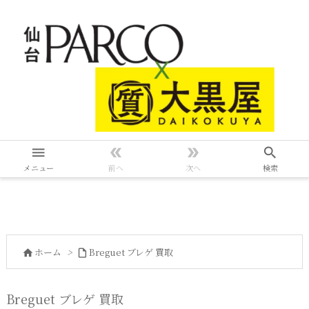




メニュー
前へ
次へ
検索
ホーム
>
Breguet ブレゲ 買取


Breguet ブレゲ 買取