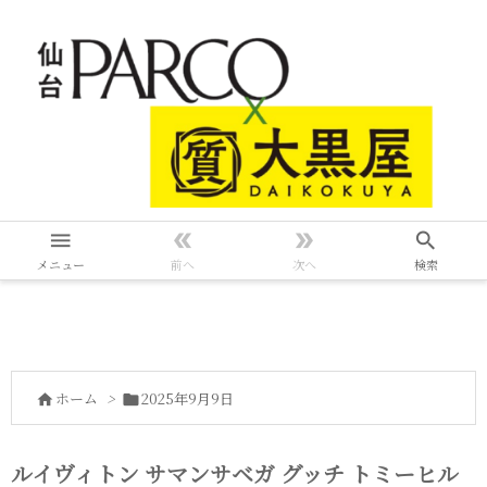




メニュー
前へ
次へ
検索
ホーム
>
2025年9月9日


ルイヴィトン サマンサベガ グッチ トミーヒル