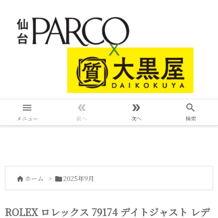




メニュー
前へ
次へ
検索
ホーム
>
2025年9月


ROLEX ロレックス 79174 デイトジャスト レデ