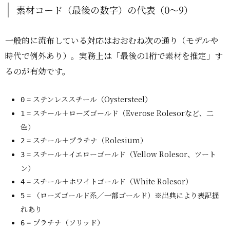
素材コード（最後の数字）の代表（0〜9）
一般的に流布している対応はおおむね次の通り（モデルや
時代で例外あり）。実務上は「最後の1桁で素材を推定」す
るのが有効です。
= ステンレススチール（Oystersteel）
0
= スチール＋ローズゴールド（Everose Rolesorなど、二
1
色）
= スチール＋プラチナ（Rolesium）
2
= スチール＋イエローゴールド（Yellow Rolesor、ツート
3
ン）
= スチール＋ホワイトゴールド（White Rolesor）
4
= （ローズゴールド系／一部ゴールド）※出典により表記揺
5
れあり
= プラチナ（ソリッド）
6