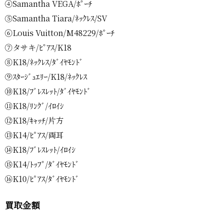
④Samantha VEGA/ﾎﾟｰﾁ
⑤Samantha Tiara/ﾈｯｸﾚｽ/SV
⑥Louis Vuitton/M48229/ﾎﾟｰﾁ
⑦タサキ/ﾋﾟｱｽ/K18
⑧K18/ﾈｯｸﾚｽ/ﾀﾞｲﾔﾓﾝﾄﾞ
⑨ｽﾀｰｼﾞｭｴﾘｰ/K18/ﾈｯｸﾚｽ
⑩K18/ﾌﾞﾚｽﾚｯﾄ/ﾀﾞｲﾔﾓﾝﾄﾞ
⑪K18/ﾘﾝｸﾞ/ｲﾛｲｼ
⑫K18/ｷｬｯﾁ/片方
⑬K14/ﾋﾟｱｽ/両耳
⑭K18/ﾌﾞﾚｽﾚｯﾄ/ｲﾛｲｼ
⑮K14/ﾄｯﾌﾟ/ﾀﾞｲﾔﾓﾝﾄﾞ
⑯K10/ﾋﾟｱｽ/ﾀﾞｲﾔﾓﾝﾄﾞ
買取金額