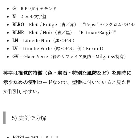
G
= 10PDダイヤモンド
N
= シェル文字盤
BLRO
= Bleu / Rouge（青／赤）＝“Pepsi” セラクロムベゼル
BLNR
= Bleu / Noir（青／黒）＝“Batman/Batgirl”
LN
= Lunette Noir（黒ベゼル）
LV
= Lunette Verte（緑ベゼル、例：Kermit）
GV
= Glace Verte（緑のサファイア風防＝Milgauss特有）
英字は
視覚的特徴（色・宝石・特別な風防など）を即時に
示すための便利コード
なので、型番に付いていると見た目
が判別しやすい。
5) 実例で分解
16234
→
162 | 3 | 4