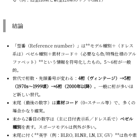
結論
「型番（Reference number）」は**モデル種別＋（ドレス
系は）ベゼル種別＋素材コード＋（必要なら色/特殊仕様のアル
ファベット）**という情報を符号化したもの。5〜6桁が一般
的。
世代で桁数・先頭番号が変わる：
4桁（ヴィンテージ）→5桁
（1970s〜1999頃）→6桁（2000年以降）
。一般に桁が多いほ
ど新しい世代。
末尾（最後の数字）は
素材コード
（0=スチール等）で、多くの
場合かなり確実。
末から2番目の数字は（主に日付表示系／ドレス系で）
ベゼル
種別
を表す。スポーツモデルは例外が多い。
末尾に付く**英字（例：BLRO, BLNR, LN, LV, GV）**は色や素