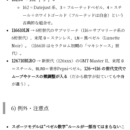
162 = Datejust 系、
= フルーテッドベゼル、
= スチ
3
4
ール＋ホワイトゴールド（フルーテッドは白金）という
古典的な組合せ。
116610LN
→ 6桁世代のサブマリーナ（116＝サブマリーナ系の
6桁世代）、末尾
= ステンレス、
= 黒ベゼル（Lunette
0
LN
Noir）。（116610 はセラクロム初期の「マキシケース」世
代）。
126710BLRO
→ 新世代（126xxx）のGMT-Master II、末尾
0
＝スチール、
＝青赤Pepsiベゼル。
126→116 の世代交代で
BLRO
ムーブやケースの微調整が入る
（だから数字が似ていても中身
が違う）。
6) 例外・注意点
スポーツモデルは“ベゼル数字”ルールが一部当てはまらない
こ