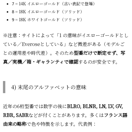
= 14K イエローゴールド（古い表記で登場）
7
= 18K イエローゴールド（ソリッド）
8
= 18K ホワイトゴールド（ソリッド）
9
※注意：サイトによって「1 の意味がイエローゴールドとし
ている／Everoseとしている」など微差がある（モデルご
との運用差や時代差）。そのため
型番だけで断定せず、写
真／実機／箱・ギャランティで確認
するのが安全です。
4) 末尾のアルファベットの意味
近年の6桁型番では数字の後に
BLRO, BLNR, LN, LV, GV,
RBR, SABR
などが付くことがあります。多くは
フランス語
由来の略称
で色や特徴を示します。代表例：