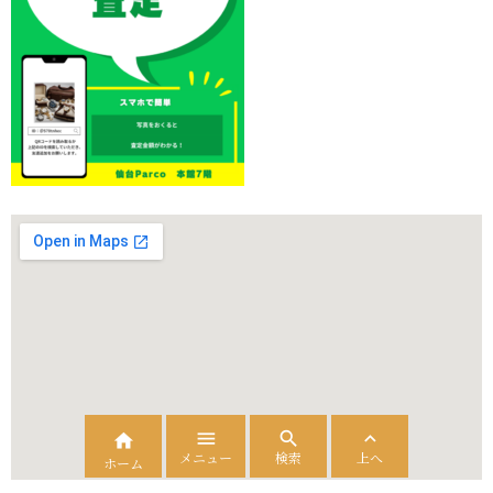




メニュー
検索
上へ
ホーム