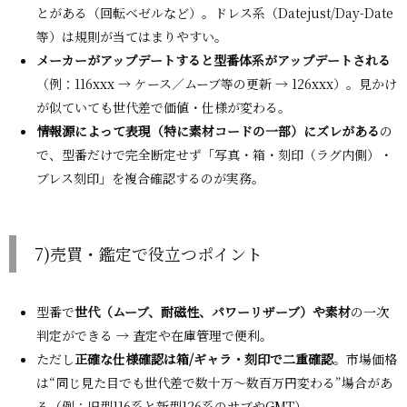
とがある（回転ベゼルなど）。ドレス系（Datejust/Day-Date
等）は規則が当てはまりやすい。
メーカーがアップデートすると型番体系がアップデートされる
（例：116xxx → ケース／ムーブ等の更新 → 126xxx）。見かけ
が似ていても世代差で価値・仕様が変わる。
情報源によって表現（特に素材コードの一部）にズレがある
の
で、型番だけで完全断定せず「写真・箱・刻印（ラグ内側）・
ブレス刻印」を複合確認するのが実務。
7)売買・鑑定で役立つポイント
型番で
世代（ムーブ、耐磁性、パワーリザーブ）や素材
の一次
判定ができる → 査定や在庫管理で便利。
ただし
正確な仕様確認は箱/ギャラ・刻印で二重確認
。市場価格
は“同じ見た目でも世代差で数十万〜数百万円変わる”場合があ
る（例：旧型116系と新型126系のサブやGMT）