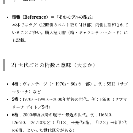
型番（Reference）＝「そのモデルの型式」
本体ではラグ（12時側のベルト取り付け部）内側に刻印されて
いることが多い。購入証明書（箱・ギャランティーカード）に
も記載。
2) 世代ごとの桁数と意味（大まか）
4桁
：ヴィンテージ（〜1970s〜80sの一部）。例：5513（サブ
マリーナ）など
5桁
：1970s〜1990s〜2000年前後の世代。例：16610（サブマ
リーナ デイト／5桁）
6桁
：2000年頃以降の現行〜最近の世代。例：116610、
126610、126710など（「11×」→先代6桁、「12×」→新世代
の6桁、といった世代区分がある）