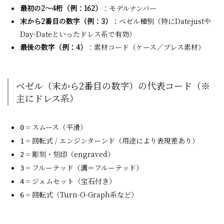
最初の2〜4桁（例：162）
：モデルナンバー
末から2番目の数字（例：3）
：ベゼル種別（特にDatejustや
Day-Dateといったドレス系で有効）
最後の数字（例：4）
：素材コード（ケース／ブレス素材）
ベゼル（末から2番目の数字）の代表コード（※
主にドレス系）
= スムース（平滑）
0
= 回転式 / エンジンターンド（用途により表現差あり）
1
= 彫刻・刻印（engraved）
2
= フルーテッド（溝＝フルーテッド）
3
= ジェムセット（宝石付き）
4
= 回転式（Turn-O-Graph系など）
6