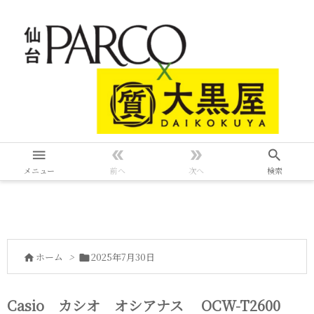




メニュー
前へ
次へ
検索
ホーム
>
2025年7月30日


Casio カシオ オシアナス OCW-T2600