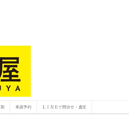
買取
来店予約
ＬＩＮＥで問合せ・査定