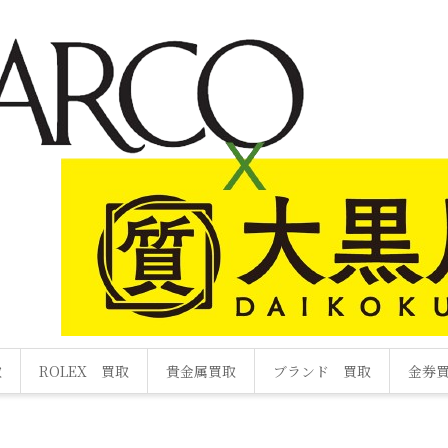
取
ROLEX 買取
貴金属買取
ブランド 買取
金券