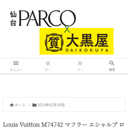




メニュー
前へ
次へ
検索
ホーム
>
2024年12月30日


Louis Vuitton M74742 マフラー エシャルプ ロ