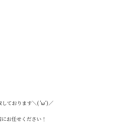
しております＼( 'ω’)／
店にお任せください！
。