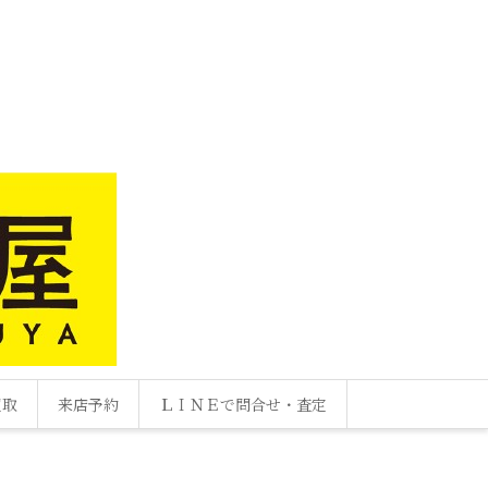
買取
来店予約
ＬＩＮＥで問合せ・査定