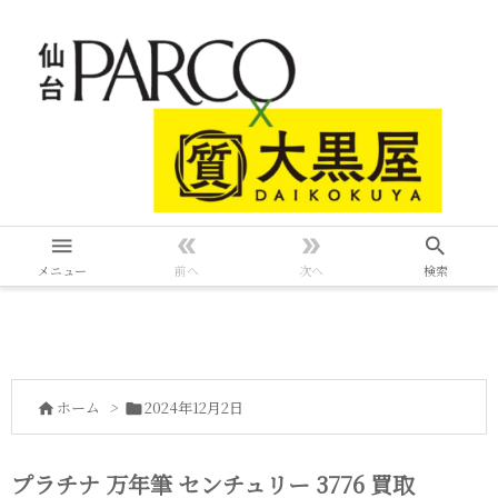




メニュー
前へ
次へ
検索
ホーム
>
2024年12月2日


プラチナ 万年筆 センチュリー 3776 買取