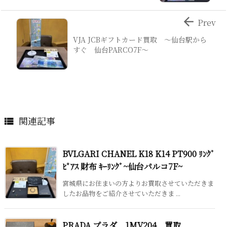

Prev
VJA JCBギフトカード買取 ～仙台駅から
すぐ 仙台PARCO7F～
関連記事

BVLGARI CHANEL K18 K14 PT900 ﾘﾝｸﾞ
ﾋﾟｱｽ 財布 ｷｰﾘﾝｸﾞ~仙台パルコ7F~
宮城県にお住まいの方よりお買取させていただきま
したお品物をご紹介させていただきま ...
PRADA プラダ 1MV204 買取