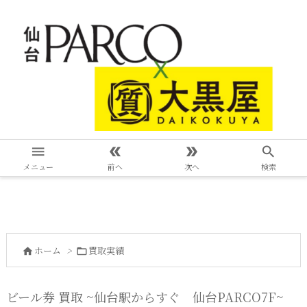




メニュー
前へ
次へ
検索
ホーム
>
買取実績


ビール券 買取 ~仙台駅からすぐ 仙台PARCO7F~