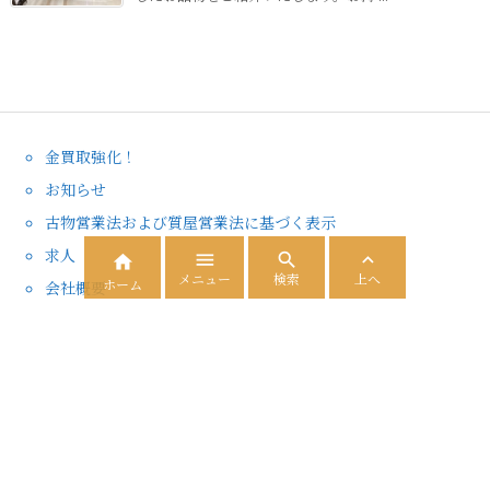
金買取強化！
お知らせ
古物営業法および質屋営業法に基づく表示
求人




メニュー
検索
上へ
ホーム
会社概要
大黒屋 プライバシーポリシー
サイトマップ
商品知識ブログ
ダイヤモンド 買取
バッグ買取