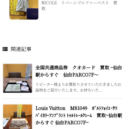
NICOLE リバーシブルファーベスト 買
取
関連記事

全国共通商品券 クオカード 買取 ~仙台
駅からすぐ 仙台PARCO7F～
リピーター様よりお買取りさせていただきましたお
品物をご紹介いたします。お持ちいた ...
Louis Vuitton M81049 ﾎﾟﾙﾄﾌｫｲﾕ･ｻﾗ
ﾊﾞｲｶﾗｰｱﾝﾌﾟﾗﾝﾄ ﾄｩﾙﾄﾚｰﾙｸﾚｰﾑ 買取~仙台駅
からすぐ 仙台PARCO7F~