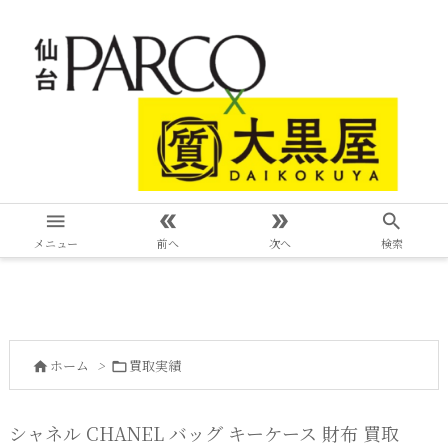




メニュー
前へ
次へ
検索
ホーム
>
買取実績


シャネル CHANEL バッグ キーケース 財布 買取