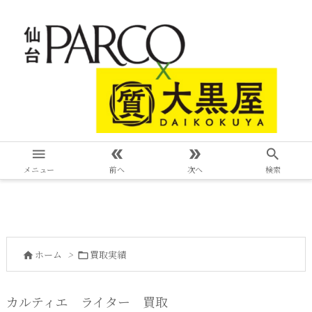




メニュー
前へ
次へ
検索
ホーム
>
買取実績


カルティエ ライター 買取