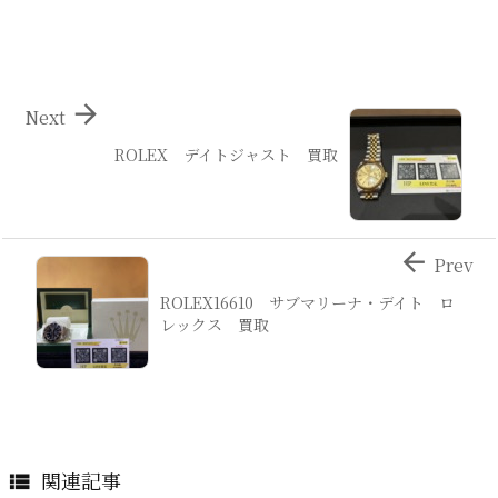

Next
ROLEX デイトジャスト 買取

Prev
ROLEX16610 サブマリーナ・デイト ロ
レックス 買取
関連記事
